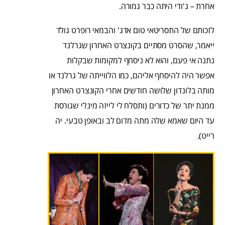
אחרת – ג'ודי היתה כבר גמורה.
לזכותם של התסריטאי טום אדג' והבמאי רופרט גולד
ייאמר, שהסרט מסתיים בקונצרט האחרון שגרלנד
נתנה אי פעם, והוא לא ניסחף למקומות שבקלות
אפשר היה להיסחף אליהם, כמו הלווייתה של גרלנד או
מותה בלונדון שלושה חודשים אחרי הקונצרט האחרון
ממנת יתר של כדורים (ותסלח לי לייזה מינלי שגורסת
עד היום שאמא שלה מתה מדום לב ובאופן טבעי. יה
רייט).