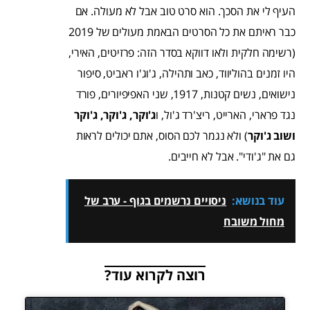
העיף לי את הסכך. הוא סרט טוב אבל לא מעולה. אם
כבר ראיתם את כל הסרטים הבאמת מעולים של 2019
(רשימה חלקית ולאו דווקא בסדר הזה: פרזיטים, האירי,
היו זמנים בהוליווד, כאב ותהילה, ג'וג'ו ראביט, סיפור
נישואים, נשים קטנות, 1917, שני האפיפיורים, פורד
נגד פרארי, הארייט, ריצ'רד ג'ול, ו
ג'וקר, ג'וקר, ג'וקר
ושוב ג'וקר
) ולא נגמר לכם הסוס, אתם יכולים לראות
גם את "ג'ודי". אבל לא חייבים.
עוד בנושא:
ניסויים נרשמים בגוף - ערב של
מחול משובח
רוצה לקרוא עוד?