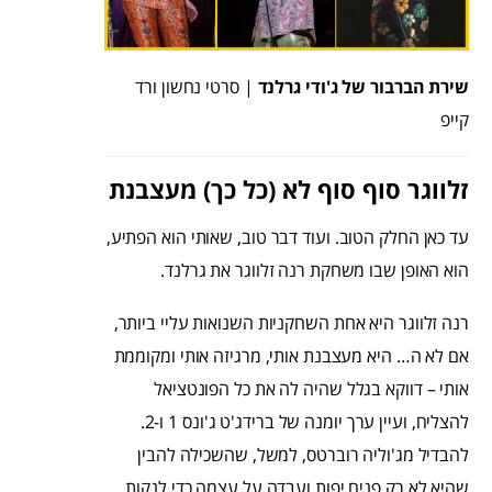
שירת הברבור של ג'ודי גרלנד
| סרטי נחשון ורד
קייפ
זלווגר סוף סוף לא (כל כך) מעצבנת
עד כאן החלק הטוב. ועוד דבר טוב, שאותי הוא הפתיע,
הוא האופן שבו משחקת רנה זלווגר את גרלנד.
רנה זלווגר היא אחת השחקניות השנואות עליי ביותר,
אם לא ה… היא מעצבנת אותי, מרגיזה אותי ומקוממת
אותי – דווקא בגלל שהיה לה את כל הפונטציאל
להצליח, ועיין ערך יומנה של ברידג'ט ג'ונס 1 ו-2.
להבדיל מג'וליה רוברטס, למשל, שהשכילה להבין
שהיא לא רק פנים יפות ועבדה על עצמה כדי לנקות