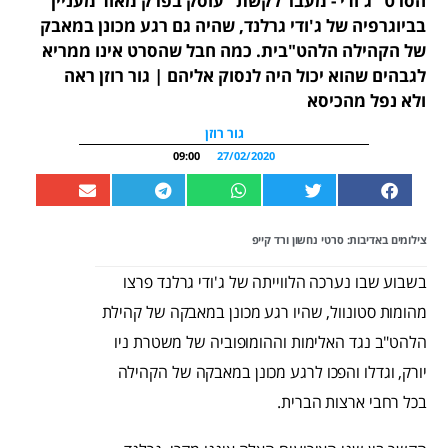
הסרט "ג'ודי - מעבר לקשת" עוסק בפרק מאוד מעניין
בביוגרפיה של ג'ודי גרלנד, שהיה גם רגע מכונן במאבק
של הקהילה הלהט"בית. כמה חבל שהסרט אינו ממריא
לגבהים שהוא יכול היה לנסוק אליהם | גור רוזן ראה
ולא נפל מהכיסא
גור רוזן
09:00
27/02/2020
צילומים באדיבות: סרטי נחשון ורד קייפ
בשבוע שבו נערכה הלווייתה של ג'ודי גרלנד פרצו
מהומות סטונוול, שהיו רגע מכונן במאבקה של קהילת
הלהט"ב נגד האלימות וההומופוביה של משטרת ניו
יורק, וגדלו והפכו לרגע מכונן במאבקה של הקהילה
בכל רחבי ארצות הברית.