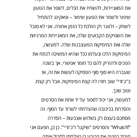
את המאניירות, להשחיז את הכלים, לשפר את הטעון
שיפור ולשמר את הטעון שימור – ופאקינג להתחיל
לשחק – זלווגר רק הולכת כל הזמן אחורה. אני לא סובל
את השטיקים הקבועים שלה, את המאניירות המרגיזות
שלה ואת המימיקות המעצבנות שלה. למעשה,
המימיקות הלכו ונעלמו ככל שהיא המשיכה לנתח את
הפנים ולהזריק להם כל חומר אפשרי, אך בשנה
שעברה היא סוף סוף הפסיקה לעשות את זה, אז
ב"ג'ודי" שוב חזרו לה קצת המימיקות. אבל רק קצת.
וטוב שכך.
למעשה, אני יכול לספור על יד אחת את הסרטים
והסדרות בכיכובה שהצלחתי לשרוד עד הסוף. זה
מסתכם בעצם רק בשלוש אצבעות – הסדרה
"What/If" והסרטים "שיקגו" ו"ג'ודי'". כן כן, הפעם אני
מוריד בפניה את הכובע כי הצלחתי לסבול אותה.