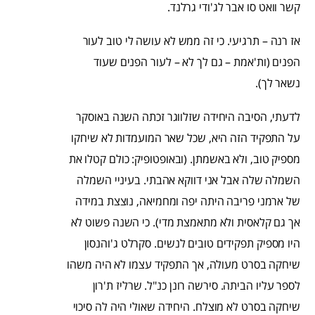
קשר וואט סו אבר לג'ודי גרלנד.
אז רנה – תרגיעי. כי זה ממש לא עושה לי טוב לעור
הפנים (ות'אמת – גם לך לא – לעור הפנים שעוד
נשאר לך).
לדעתי, הסיבה היחידה שזלווגר זכתה השנה באוסקר
על התפקיד הזה היא, שכל שאר המועמדות לא שיחקו
מספיק טוב, ולא באשמתן. (ובאופטופיק: כולם קטלו את
השמלה שלה אבל אני דווקא אהבתי. בעיניי השמלה
של ארמני פריבה היתה יפה ומחמיאה, נוצצת במידה
אך גם קלאסית ולא מתאמצת מדי). כי השנה פשוט לא
היו מספיק תפקידים טובים לנשים. סקרלט ג'והנסון
שיחקה בסרט מעולה, אך התפקיד עצמו לא היה משהו
לספר עליו הביתה. סירשה רונן כנ"ל. שרליז ת'רון
שיחקה בסרט לא מוצלח. היחידה שאולי היה לה סיכוי