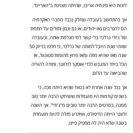
לזכות היא סינתיה אריבו, שהיתה מצוינת ב"הארייט".
אך בהתחשב בעובדה שחלק נכבד מחברי האקדמיה
הם להט"בים (או יהודים, או גם וגם) וחולים על התחת
של ג'ודי גרלנד בלי קשר למי מגלמת אותה, ובעובדה
שזוהי שנת היובל למותה של גרלנד, כי חלפו בדיוק 50
שנה מאז שהיא מתה ומאז פרוץ מהומות סטונוול, אז
הכל ביחד התגבש לכדי אוסקר לזלווגר. ותודה להוריה
שהביאוה עד הלום.
אך בכל שנה אחרת לא בטוח שהיא היתה זוכה, כי
בשנים קודמות היו מועמדות ששיחקו הרבה יותר טוב
ממנה, בסרטים הרבה יותר טובים מ"ג'ודי". אך השנה
זלווגר הייתה הדיפולט, ואיתרע מזלה להיות מועמדת
בשנה שלא היה לה מספיק פייט.