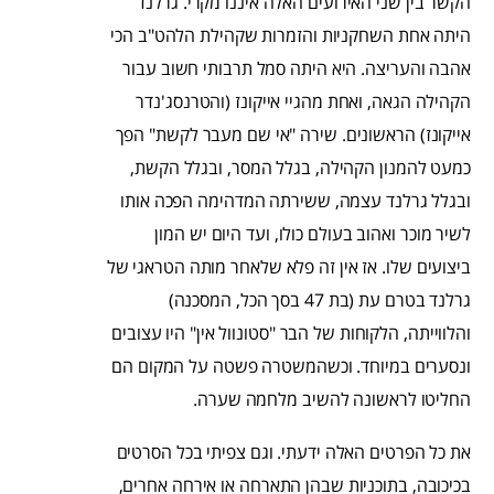
הקשר בין שני האירועים האלה איננו מקרי. גרלנד
היתה אחת השחקניות והזמרות שקהילת הלהט"ב הכי
אהבה והעריצה. היא היתה סמל תרבותי חשוב עבור
הקהילה הגאה, ואחת מהגיי אייקונז (והטרנסג'נדר
אייקונז) הראשונים. שירה "אי שם מעבר לקשת" הפך
כמעט להמנון הקהילה, בגלל המסר, ובגלל הקשת,
ובגלל גרלנד עצמה, ששירתה המדהימה הפכה אותו
לשיר מוכר ואהוב בעולם כולו, ועד היום יש המון
ביצועים שלו. אז אין זה פלא שלאחר מותה הטראגי של
גרלנד בטרם עת (בת 47 בסך הכל, המסכנה)
והלווייתה, הלקוחות של הבר "סטונוול אין" היו עצובים
ונסערים במיוחד. וכשהמשטרה פשטה על המקום הם
החליטו לראשונה להשיב מלחמה שערה.
את כל הפרטים האלה ידעתי. וגם צפיתי בכל הסרטים
בכיכובה, בתוכניות שבהן התארחה או אירחה אחרים,