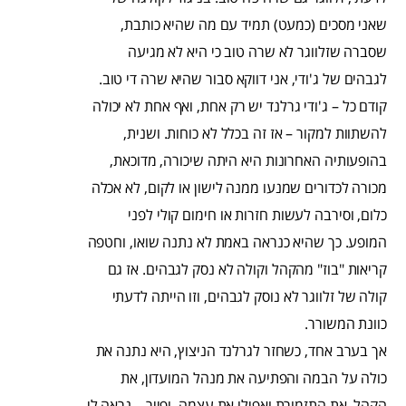
שאני מסכים (כמעט) תמיד עם מה שהיא כותבת,
שסברה שזלווגר לא שרה טוב כי היא לא מגיעה
לגבהים של ג'ודי, אני דווקא סבור שהיא שרה די טוב.
קודם כל – ג'ודי גרלנד יש רק אחת, ואף אחת לא יכולה
להשתוות למקור – אז זה בכלל לא כוחות. ושנית,
בהופעותיה האחרונות היא היתה שיכורה, מדוכאת,
מכורה לכדורים שמנעו ממנה לישון או לקום, לא אכלה
כלום, וסירבה לעשות חזרות או חימום קולי לפני
המופע. כך שהיא כנראה באמת לא נתנה שואו, וחטפה
קריאות "בוז" מהקהל וקולה לא נסק לגבהים. אז גם
קולה של זלווגר לא נוסק לגבהים, וזו הייתה לדעתי
כוונת המשורר.
אך בערב אחד, כשחזר לגרלנד הניצוץ, היא נתנה את
כולה על הבמה והפתיעה את מנהל המועדון, את
הקהל, את התזמורת ואפילו את עצמה. ופייר – נראה לי