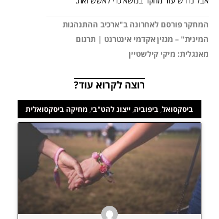
אבל נדרש עוד מחקר בנושא כדי לאשש זאת.
המחקר פורסם לאחרונה ב"ארכיב ההתנהגות
המינית" – מגזין אקדמי אינטרנט | תרגום
מאנגלית: מיקי קילשטיין
רוצה לקרוא עוד?
ביסקסואל
,
ביפוביה
,
ייצוג להט"בי
,
מחיקה ביסקסואלית