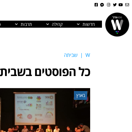
חדשות
קהילה
תרבות
פ
W
|
שביתה
כל הפוסטים ב
שבית
בארץ