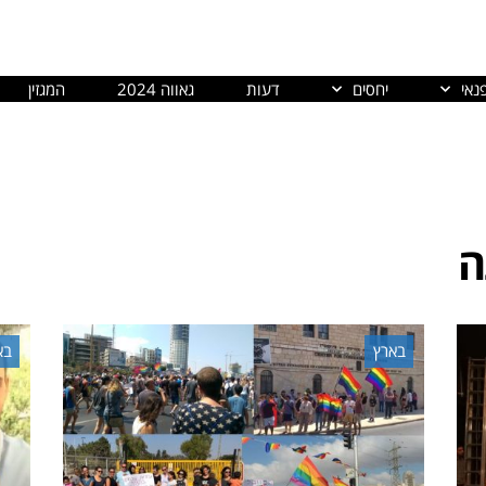
נאי
יחסים
דעות
גאווה 2024
המגזין
ה
בארץ
בא