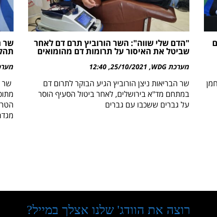
ם
"הדם שלי שווה": השר הורוביץ תרם דם לאחר
שר ה
שביטל את האיסור על תרומות דם מהומואים
תהל
מערכת WDG
25/10/2021
12:40
מערכת 
חמן
שר הבריאות ניצן הורוביץ הגיע הבוקר לתרום דם
שר ה
במתחם מד"א בירושלים, לאחר ביטול הסעיף הוסר
מתוכ
על גברים ששכבו עם גברים
הטרנ
מגדר