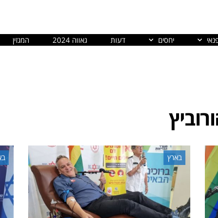
נאי
יחסים
דעות
גאווה 2024
המגזין
ורוביץ
בארץ
בא