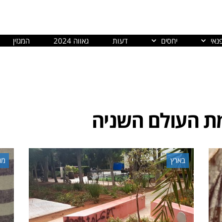
נאי
יחסים
דעות
גאווה 2024
המגזין
 העולם השניה
בארץ
מגז