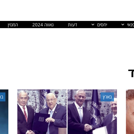
נאי
יחסים
דעות
גאווה 2024
המגזין
ד
בארץ
בח