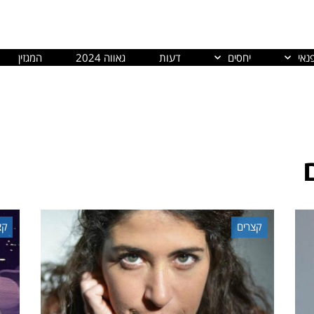
נאי
יחסים
דעות
גאווה 2024
המגזין
קצרים
קצ