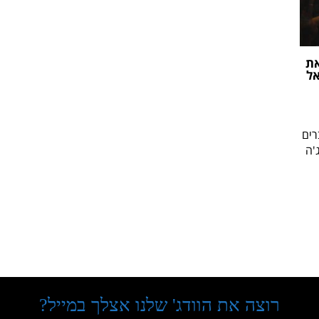
את
אל
רים
'ה