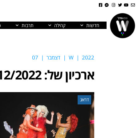
חדשות
קהילה
תרבות
פ
2022
|
W
|
דצמבר
|
07
ארכיון של:
12/2022
דראג