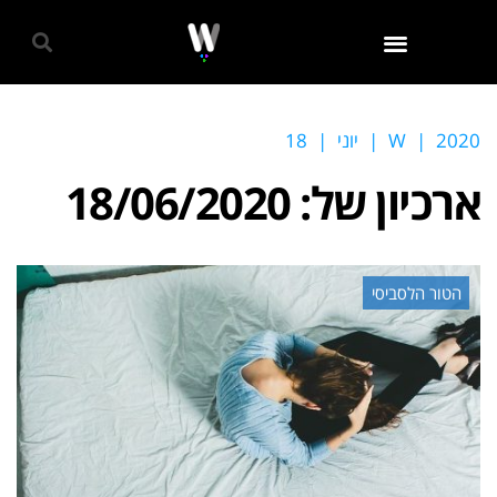
גאווה 2024
2020
|
W
|
יוני
|
18
ארכיון של:
18/06/2020
הטור הלסביסי