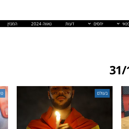
נאי
יחסים
דעות
גאווה 2024
המגזין
31/
בעולם
טו