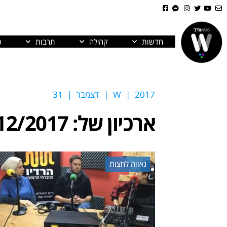
חדשות
קהילה
תרבות
פ
2017
|
W
|
דצמבר
|
31
ארכיון של:
12/2017
גאווה לחצות