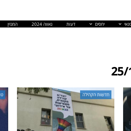
נאי
יחסים
דעות
גאווה 2024
המגזין
25/
חדשות הקהילה
טו