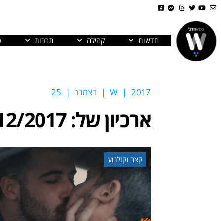
חדשות
קהילה
תרבות
פ
2017
|
W
|
דצמבר
|
25
ארכיון של:
12/2017
קצר וקולנוע