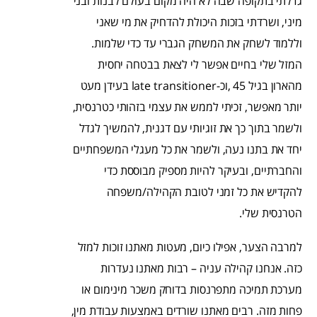
גדלתי בתקופה שבה לא היה מקום בעולם לבנות ובני
מיני, ושרדתי בזכות היכולת להדחיק את מי שאני
וללמוד לשחק את המשחק הגברי עד כדי שלמות.
המזל שלי בחיים אפשר לי לצאת בבטחה יחסית
מהארון בגיל 45 ,וכ-late transitioner בעידן מעט
יותר מאפשר, זכיתי לממש את עצמי בזהותי כטרנסית,
ולשמר בתוך כך את זוגיותי עם דגנית, להמשיך לגדל
יחד את בתנו נעה, ולשמר את כל מעגלי המשפחתיים
והחברתיים, ובעיקר להיות מספיק מבוססת כדי
להקדיש את כל זמני לטובת הקהילה/משפחה
הטרנסית שלי.
למרבה הצער, אפילו כיום, מעטות מאתנו זוכות למזל
כזה. אנחנו קהילה עניה – רבות מאתנו נעדרות
מערכת תמיכה מתפרנסות בדוחק משכר מינימום או
פחות מזה. רבים מאתנו שורדים באמצעות עבודת מין,