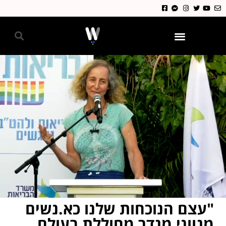
גאווה 2024
"עצם הנוכחות שלנו כא.נשים
מגווני מגדר מחוללת בעולם