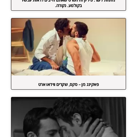
בקולנוע. נקודה.
פאקינג מן – סקס, שקרים ווידאו ארט