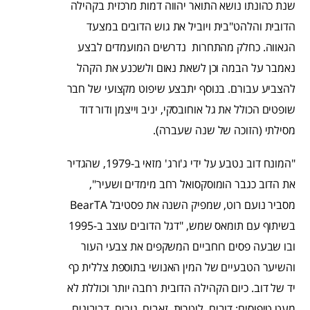
שנת כהונתו נושא התואר יהווה דמות מרכזית בקהילה
הדובית והלהט"בית ויוביל את גוש הדובים במצעד
הגאווה. כחלק מהתחרות נדרשים המועמדים לבצע
נאמבר על הבמה וכן לשאת נאום ולשכנע את הקהל
להצביע עבורם. בנוסף יתבצע שיפוט מקצועי של חבר
שופטים הכולל את גל אוחובסקי, יניב וייצמן ודור דוד
מסילתי (הזוכה של שנה שעברה).
"המונח דוב נטבע על ידי ג'ורג' מזאי ב-1979, שהגדיר
את הדוב כגבר הומוסקסואל רחב מימדים ושעיר",
מסביר נועם רוט, שמפיק השנה את פסטיבל BearTA
בשיתוף עם תומאס שמש, "דגל הדובים עוצב ב-1995
ובו שבעה פסים רוחביים המשקפים את צבעי העור
והשיער הטבעיים של המין האנושי בתוספת צללית כף
יד של דוב. כיום הקהילה הדובית רחבה יותר וכוללת לא
מעט טיפוסים: דובים, לוטרות, זאבים, גורים, דביבונים,