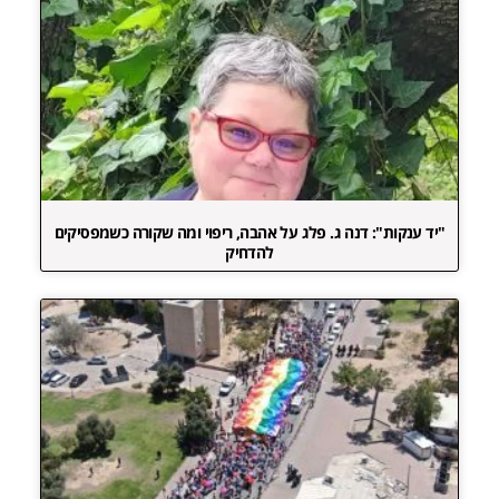
"יד ענקות": דנה ג. פלג על אהבה, ריפוי ומה שקורה כשמפסיקים
להדחיק