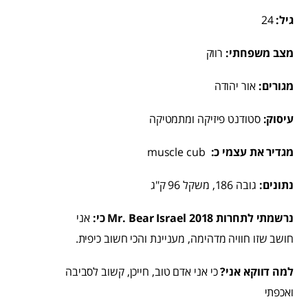
גיל:
24
מצב משפחתי:
רווק
מגורים:
אור יהודה
עיסוק:
סטודנט פיזיקה ומתמטיקה
מגדיר את עצמי כ:
muscle cub
נתונים:
גובה 186, משקל 96 ק"ג
נרשמתי לתחרות Mr. Bear Israel 2018 כי:
אני
חושב שזו חוויה מדהימה, מעניינת והכי חשוב כיפית.
למה דווקא אני?
כי אני אדם טוב, חייכן, קשוב לסביבה
ואכפתי