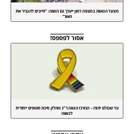
מצעד הגאווה במצפה רמון ייערך גם השנה: "חייבים להגביר את
האור"
אסור לפספס!
עד שכולם יחזרו – המרכז הגאה ר"ג מחלק סיכת חטופים ייחודית
לגאווה