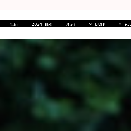
נאי
יחסים
דעות
גאווה 2024
המגזין