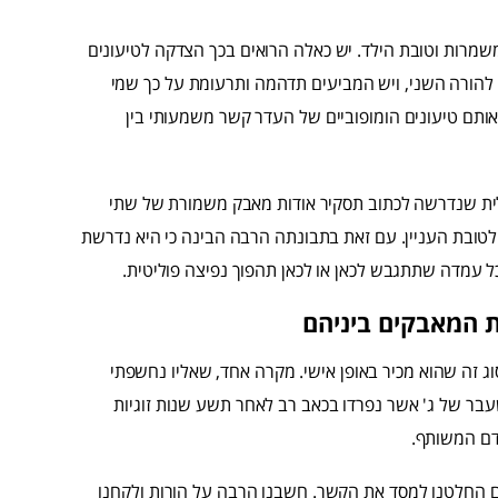
שמרות וטובת הילד. יש כאלה הרואים בכך הצדקה לטיעונים
ד להורה השני, ויש המביעים תדהמה ותרעומת על כך שמי
ותם טיעונים הומופוביים של העדר קשר משמעותי בין
לית שנדרשה לכתוב תסקיר אודות מאבק משמורת של שתי
טובת העניין. עם זאת בתבונתה הרבה הבינה כי היא נדרשת
 עמדה שתתגבש לכאן או לכאן תהפוך נפיצה פוליטית.
ת המאבקים ביניהם
וג זה שהוא מכיר באופן אישי. מקרה אחד, שאליו נחשפתי
עבר של ג' אשר נפרדו בכאב רב לאחר תשע שנות זוגיות
לדם המשותף.
שנת 2002 דרך אתר הכרויות", מספרת ש', "אחרי 4 שנים החלטנו למסד את הקשר. חשבנו הרבה על הורות ולקחנו