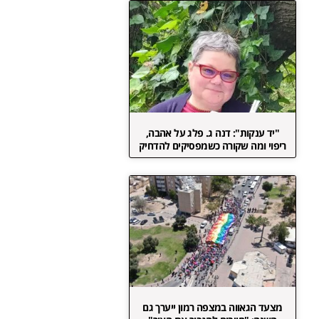
"יד ענקות": דנה ג. פלג על אהבה,
ריפוי ומה שקורה כשמפסיקים להדחיק
מצעד הגאווה במצפה רמון ייערך גם