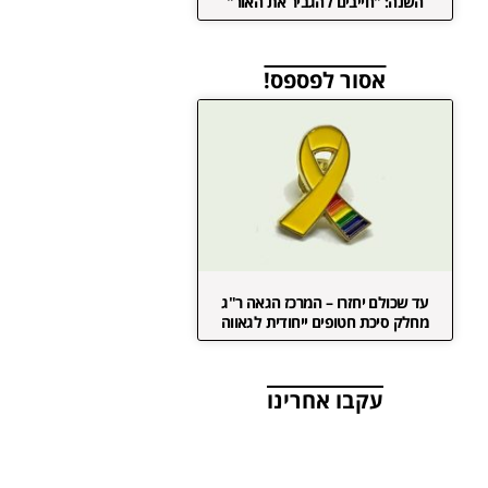
השנה: "חייבים להגביר את האור"
אסור לפספס!
עד שכולם יחזרו – המרכז הגאה ר"ג
מחלק סיכת חטופים ייחודית לגאווה
עקבו אחרינו