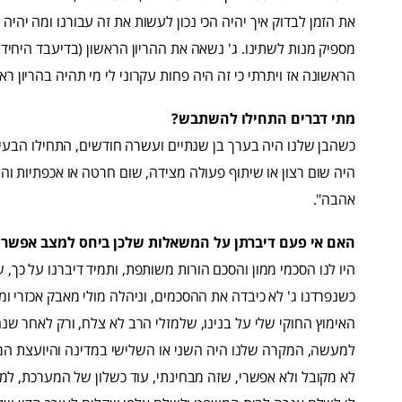
את הזמן לבדוק איך יהיה הכי נכון לעשות את זה עבורנו ומה יהיה 
הראשונה אז ויתרתי כי זה היה פחות עקרוני לי מי תהיה בהריון ר
מתי דברים התחילו להשתבש?
כשהבן שלנו היה בערך בן שנתיים ועשרה חודשים, התחילו הבעיות 
היה שום רצון או שיתוף פעולה מצידה, שום חרטה או אכפתיות והי
אהבה".
האם אי פעם דיברתן על המשאלות שלכן ביחס למצב אפשרי
היו לנו הסכמי ממון והסכם הורות משותפת, ותמיד דיברנו על כך
כשנפרדנו ג' לא כיבדה את ההסכמים, וניהלה מולי מאבק אכזרי ומ
האימוץ החוקי שלי על בנינו, שלמזלי הרב לא צלח, ורק לאחר ש
למעשה, המקרה שלנו היה השני או השלישי במדינה והיועצת 
לא מקובל ולא אפשרי, שזה מבחינתי, עוד כשלון של המערכת, למ