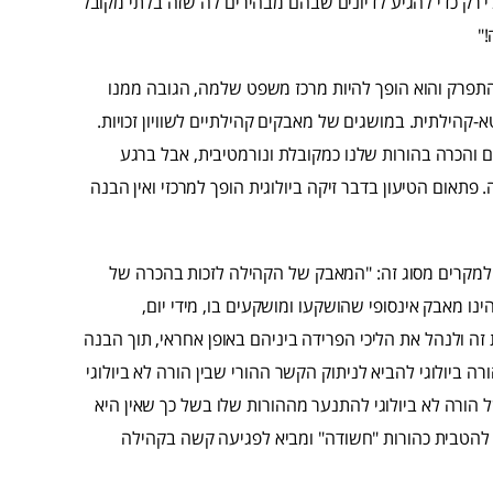
רק כדי להגיע לדיונים שבהם מבהירים לה שזה בלתי מקובל
"
 התפרק והוא הופך להיות מרכז משפט שלמה, הגובה ממנו
קהילתית. במושגים של מאבקים קהילתיים לשוויון זכויות.
ים והכרה בהורות שלנו כמקובלת ונורמטיבית, אבל ברגע
תאום הטיעון בדבר זיקה ביולוגית הופך למרכזי ואין הבנה
 למקרים מסוג זה: "המאבק של הקהילה לזכות בהכרה של
ו מאבק אינסופי שהושקעו ומושקעים בו, מידי יום,
ת זה ולנהל את הליכי הפרידה ביניהם באופן אחראי, תוך הבנה
ה ביולוגי להביא לניתוק הקשר ההורי שבין הורה לא ביולוגי
של הורה לא ביולוגי להתנער מההורות שלו בשל כך שאין היא
ות להטבית כהורות "חשודה" ומביא לפגיעה קשה בקהילה