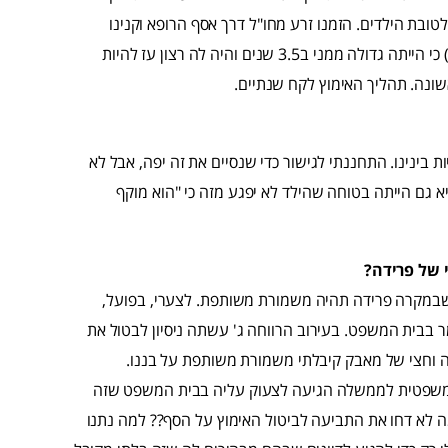
לטובת הילדים. הזמנו זרע מחו"ל דרך אסף הרופא וקנינו
מספיק מנות לשתינו. ג' נשאה את ההריון הראשון (בדיעבד היחיד) כי הייתה גדולה ממני ב3.5 שנים והיה לה רצון עז להיות
אשונה. תהליך האימוץ לקח שנתיים.
בינינו. התחננתי לגישור כדי שנסיים את זה יפה, אבל לא
א גם הייתה בטוחה שהילד לא יפגע מזה כי "הוא מוקף
 של פרידה?
, שבמקרה פרידה תהיה משמורת משותפת. לצערי, בפועל,
ר בבית המשפט. בעירוב הרווחה ג' עשתה ניסיון לבטול את
נה וחצי של מאבק קיבלתי משמורת משותפת על בננו.
המשפטית לממשלה הגיעה לצעוק עליה בבית המשפט שזה
ה לא דחו את התביעה לביטול האימוץ על הסף?? למה נתנו