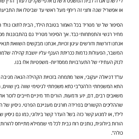
לי לשלם אגרה לבית המשפט ולשלם אלפי שקלים לעורך הדין שלי 
או אפשרי? שנה וחצי זה ריחף מעל ראשי עד שביטלו את התביעה!
הסיפור של ש' מטריד בכל האמור בטובת הילד, הבית לתוכו נולד
מחיר רגשי והתפתחותי כבד. אך הסיפור מטריד גם בהתבוננות מטא-
אנחנו דורשות ודורשים עיגון זכויות, אנחנו מבקשים השוואת תנא
המשבר, הפעולות נדמות ככריתת הענף עליו יושבת קהילה שלמה. פ
לנזק העתידי של התערבויות ממסדיות- משפטיות אלו בנו.
עו"ד דניאלה יעקובי, אשר מתמחה בזכויות הקהילה הגאה מגיבה
התא המשפחתי הלהט"בי כתא משפחתי לגיטימי שווה בין שווים, הינ
משאבים רבים, דם, יזע ודמעות. הורים חד מיניים חייבים לזכור א
שההליכים הקשורים בפרידה חורגים מעניינם הפרטי. ניסיון של הור
לילד, או למנוע קשר כזה בשל העדר קשר ביולוגי, כמו גם ניסיון 
הורות ביולוגית, נותנים רוח גבית לכל מי שממילא מתייחס להור
כולה".