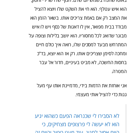
באוטו שחנה בשמש יום שלם. הגוף שלו שרירי וחסון,
הוא איש עטלף. הוא חי את השקט שלו ויוצא להציל
את המצב רק אם באמת צריכים אותו. בשאר הזמן הוא
מבודד בבית מפואר, אין לו דאגות של כסף ויש לו איש
מבוגר שדואג לכל מחסוריו. הוא יושב בלילות וצופה על
המתרחש מבעד למסכים שלו, רואה איך כולם חיים
ומחכה לסימן שצריכים אותו. רק אז הוא יוצא, בד"כ
בחסות החשכה, לא מביט בעיניים, חדור אל עבר
המטרה.
אני אוחזת את הדמות בידי, מדמיינת אותו עף מעל
גגות כדי להציל אותי מעצמי.
לא הסבירו לי שכנראה הפעם כשהוא יגיע
הוא לא יעשה לי פרצופים מצחיקים, כי
היום אסור לחגוג, עוד מעט כיפור והיום זה