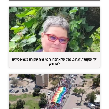
"יד ענקות": דנה ג. פלג על אהבה, ריפוי ומה שקורה כשמפסיקים
להדחיק