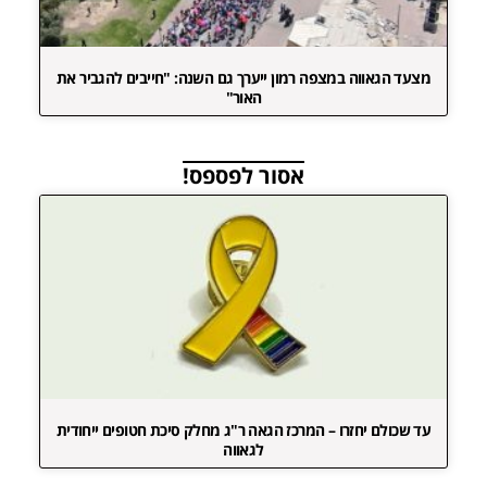
מצעד הגאווה במצפה רמון ייערך גם השנה: "חייבים להגביר את
האור"
אסור לפספס!
עד שכולם יחזרו – המרכז הגאה ר"ג מחלק סיכת חטופים ייחודית
לגאווה