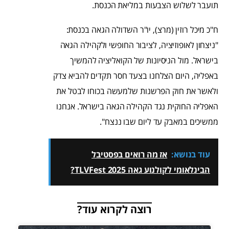
תועבר לשלוש הצבעות במליאת הכנסת.
ח"כ מיכל רוזין (מרצ), יו"ר השדולה הגאה בכנסת:
"ניצחון לאופוזיציה, לציבור החופשי ולקהילה הגאה
בישראל. מול הניסיונות של הקואליציה להמשיך
באפליה, היום הצלחנו בצעד חסר תקדים להביא צדק
ולאשר את חוק הפרשנות שלמעשה בכוחו לבטל את
האפליה החוקית נגד הקהילה הגאה בישראל. אנחנו
ממשיכים במאבק עד ליום שבו ננצח".
עוד בנושא:
אז מה רואים בפסטיבל
הבינלאומי לקולנוע גאה TLVFest 2025?
רוצה לקרוא עוד?