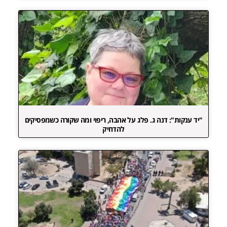
"יד ענקות": דנה ג. פלג על אהבה, ריפוי ומה שקורה כשמפסיקים
להדחיק