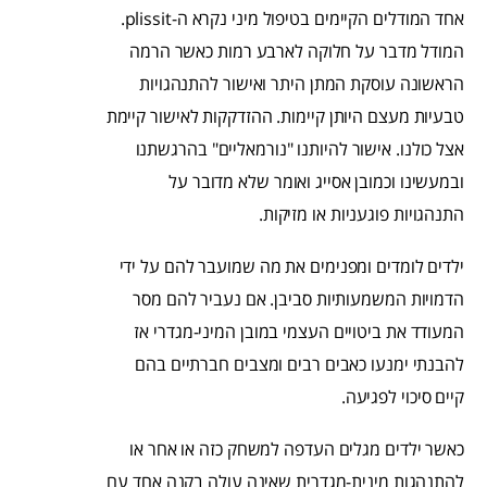
אחד המודלים הקיימים בטיפול מיני נקרא ה-plissit.
המודל מדבר על חלוקה לארבע רמות כאשר הרמה
הראשונה עוסקת המתן היתר ואישור להתנהגויות
טבעיות מעצם היותן קיימות. ההזדקקות לאישור קיימת
אצל כולנו. אישור להיותנו "נורמאליים" בהרגשתנו
ובמעשינו וכמובן אסייג ואומר שלא מדובר על
התנהגויות פוגעניות או מזיקות.
ילדים לומדים ומפנימים את מה שמועבר להם על ידי
הדמויות המשמעותיות סביבן. אם נעביר להם מסר
המעודד את ביטויים העצמי במובן המיני-מגדרי אז
להבנתי ימנעו כאבים רבים ומצבים חברתיים בהם
קיים סיכוי לפגיעה.
כאשר ילדים מגלים העדפה למשחק כזה או אחר או
להתנהגות מינית-מגדרית שאינה עולה בקנה אחד עם