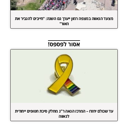
מצעד הגאווה במצפה רמון ייערך גם השנה: "חייבים להגביר את
האור"
אסור לפספס!
עד שכולם יחזרו – המרכז הגאה ר"ג מחלק סיכת חטופים ייחודית
לגאווה