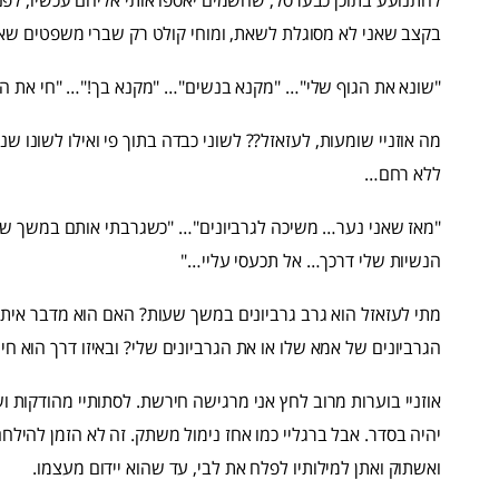
בקצב שאני לא מסוגלת לשאת, ומוחי קולט רק שברי משפטים שאנ
"שונא את הגוף שלי"… "מקנא בנשים"… "מקנא בך!"… "חי את ה
מה אוזניי שומעות, לעזאזל?? לשוני כבדה בתוך פי ואילו לשונו שנ
ללא רחם…
"מאז שאני נער… משיכה לגרביונים"… "כשגרבתי אותם במשך שעו
הנשיות שלי דרכך… אל תכעסי עליי…"
מתי לעזאזל הוא גרב גרביונים במשך שעות? האם הוא מדבר איתי 
הגרביונים של אמא שלו או את הגרביונים שלי? ובאיזו דרך הוא חי
אוזניי בוערות מרוב לחץ אני מרגישה חירשת. לסתותיי מהודקות ושי
יהיה בסדר. אבל ברגליי כמו אחז נימול משתק. זה לא הזמן להילחם
ואשתוק ואתן למילותיו לפלח את לבי, עד שהוא יידום מעצמו.