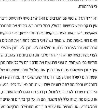
בי צמרמורת.
"איך לא תרגיש נשי עם הגרביונים האלה?" ניסיתי להתייחס לדברי
אין בו קמצוץ של נשיות בבעלי, הכול חלום רע. כיביתי את המנור
שאקשיב. "אני מאוד רציני. בבקשה, אל תחזרי לישון." אני מזדקפ
האם הוא באמת מרגיש מאוד נשי? אני מנסה להתיר את המילים מ
טרם התעורר לעבודה שכזו, וממילא זה לא ייתכן. לא ייתכן שבעל
לצדי נשית באיזו שהיא דרך, הרי מלבד זוג הגרביונים הצהובים שנ
חוליות גבי משתתקות ואני מרגישה את הדם זורם אל כל אחת מהן.
איך ייתכן שמשפט עמום אחד הפך את עולמי? ומהי משמעותו של המ
שמאיימים לשלח אותי לעֵבר חיים חדשים שאני לא מכירה ולא רוצה
להתגרש ומסכימה לתת לזוגיות שלנו, שהייתה כאן עד לפני רגע, ה
הקודמים שכבר לא יכולתי לסבול. בן רגע הם הפכו למשמעותיים, נז
או טובים פחות, זה כלל לא משנה, הם היו כל כך ברורים ומוכּרים לי
מהלא נודע. אני מוצאת את עצמי תוך רגע מתנצלת ומבקשת מעמי