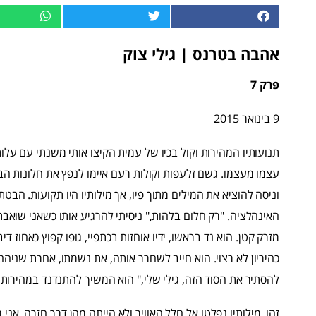
אהבה בטרנס | גילי צוק
פרק 7
9 בינואר 2015
תנועותיו המהירות וקול בכיו של עמית הקיצו אותי משנתי עם 
עצמו מעצמו. גשם זלעפות וקולות רעם איימו לנפץ את חלונות הב
וניסה להוציא את המילים מתוך פיו, אך מילותיו היו תקועות. הבט
האינהלציה. "רק חלום בלהות," ניסיתי להרגיע אותו כשאני שואבת
מזרק קטן. הוא נד בראשו, ידיו אוחזות בכתפיי, גופו קפוץ כאחוז ד
כהיריון לא רצוי. הוא חייב לשחרר אותה, את נשמתו, אחרת שניהם י
להסתיר את הסוד הזה, גילי שלי," הוא המשיך להתנדנד במהירות, 
זהו. מילותיו נפלטו אל חלל האוויר ולא הייתה מהן דרך חזרה. אנ