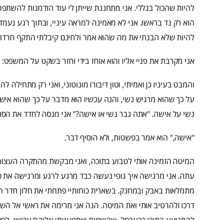
להיות שהכול בגללי. אני מתחננת שייתן לי עוד הזדמנות להשתפר 
הוא רק נד בראשו. אני לא מאמינה למראה עיניי, ובתוך רגע נעמ
להיות שלא הבנתי את מה שהוא אמר ולחינם קיבלתי התקף חרדה
אני מקרבת את פניי אליו והוא אוחז בידי וחזר בשקט על המשפט: 
והמבט בעיניו כן ואמיתי, וטון דיבורו מונוטוני, ואני רק מתחילה 
על כך שהוא מרגיש נשי, והנה עכשיו הוא מדבר על כך שהוא איש
נשי על אישה. "אתה גבר נשי או אישה?" אני מנסה לחדד את הסוג
"אישה," הוא אמר בפשטות, ולא הוסיף דבר.
המיטה הזמינה אותי לטבוע בתוכה, ואני מבקשת מהתקרה העצומה
עתה. אני מרגישה איך גופי נעשה כבד מרגע לרגע ומרגישה את כו
מתמלאות באבק ובמחנק. בשארית כוחותיי פתחתי את חלון חדר ה
דרכו ולהרטיב אותי ואת המיטה. הנה אני מרימה את ראשי אל השמי
להתנועע בתוכן כבערסל, שהשמים יאספו אותי אליהם עכשיו, לפנ