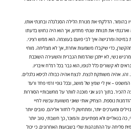
ו בהומור. הדלקתי את מנורת הלילה הסגלגלה ובחנתי אותו.
ה וארגנתי את תנוחת שנתי מחדש, אך הוא היה נחוש בדעתו
ת במיטה ומרגישה איך לבי פועם בעוצמה. הוא ממש רציני.
הקשרן, כדי שיקבלו משמעות אחרת, אך לא מצליחה. מוחי
י מרגיש נשי, לא ייתכן שהדמות הגברית והשעירה השוכבת
ראים לא קשורים כלל לגופו, הוא גבר בכל רמ"ח איבריו.
 זהו. אהיה משותקת לנצח. לנצח אהיה כבולה לכיסא גלגלים.
שפט – אין לי שמץ של מושג, ובכל גופי זרמי פחד ורעד
 להכיר. בתוך רגע אני מוכנה לוותר על מחשבותיי הסוררות
זדמנות נוספת. הצחיק אותי שאני משוועת עכשיו לחיי
ילים ומוערכים יותר, ומתחשק לי לחזור אליהם. טובים יותר
, כה בנאליים ולא מפתיעים. והמוכּר, כך חשבתי, טוב יותר
ת סליחה על ההתנהגות שלי בשבועות האחרונים. כי יכול