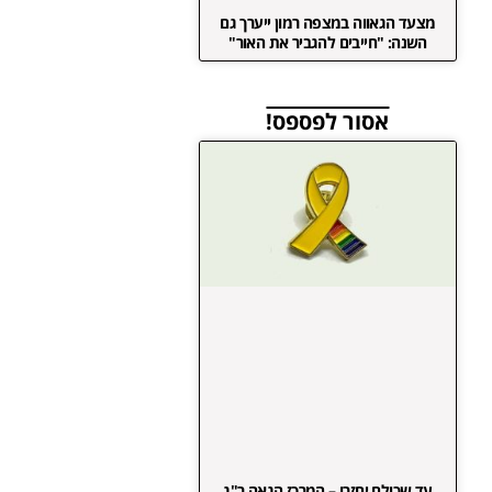
מצעד הגאווה במצפה רמון ייערך גם
השנה: "חייבים להגביר את האור"
אסור לפספס!
עד שכולם יחזרו – המרכז הגאה ר"ג