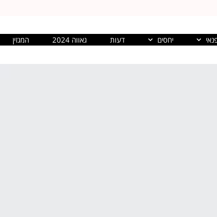
נאי
יחסים
דעות
גאווה 2024
המגזין