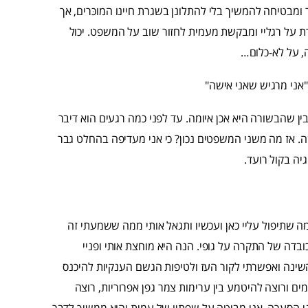
ומבטיחה להמשיך בלי להתלונן בשגרת חיינו המוכּרים, אך
דת על רגליי ומבקשת מעמית לחזור שוב על המשפט. יכול
, על לא-כלום…
"אני מרגיש שאני אישה"
להבין שהבשורה היא אכן איומה. עד לפני כמה רגעים הוא דיבר
ה. אז מה משני המשפטים נכון? כי אני מעדיפה בהחלט גבר
יה בקול רועד.
 שתיפול עליי כאן ועכשיו ותגאל אותי ממה ששמעתי זה
בדה של התקרה על גופי. הנה היא מוחצת אותי ופניי
שינה ואפשרתי לקור העז ולטיפות הגשם הענקיות להיכנס
ם ורוצה להיטמע בין ערימות צמר גפן אפרוריות, רוצה
י הסערה. אני מביטה על שפתיו של עמית והוא ממשיך לדבר