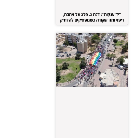
"יד ענקות": דנה ג. פלג על אהבה,
ריפוי ומה שקורה כשמפסיקים להדחיק