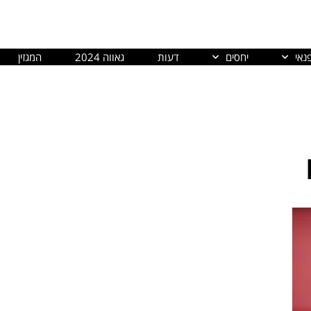
נאי
יחסים
דעות
גאווה 2024
המגזין