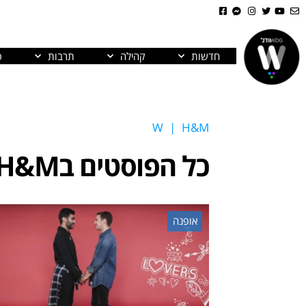
חדשות
קהילה
תרבות
פ
W
|
H&M
כל הפוסטים ב
H&M
אופנה