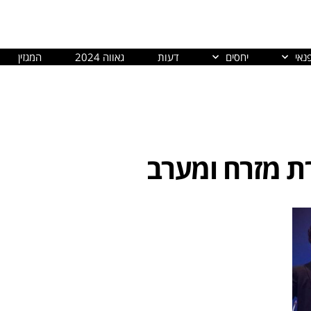
נאי
יחסים
דעות
גאווה 2024
המגזין
ת מזרח ומערב