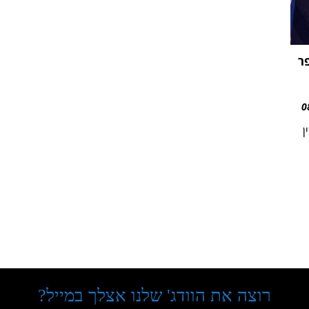
ר
0
ן