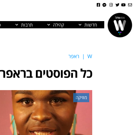
חדשות
קהילה
תרבות
פ
W
|
ראפר
כל הפוסטים ב
ראפר
מוזיקה