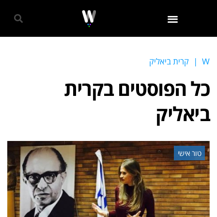
גאווה 2024
W
|
קרית ביאליק
כל הפוסטים ב
קרית
ביאליק
טור אישי