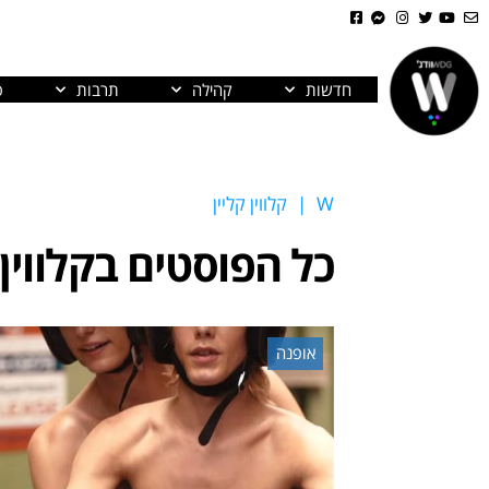
חדשות
קהילה
תרבות
פ
W
|
קלווין קליין
כל הפוסטים ב
קלווין
אופנה