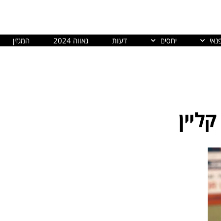
נאי
יחסים
דעות
גאווה 2024
המגזין
 קליין