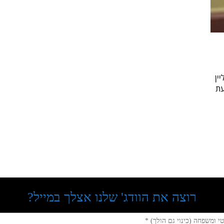
ין
עת