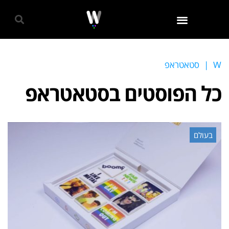
גאווה 2024
W
|
סטאטראפ
כל הפוסטים ב
סטאטראפ
בעולם