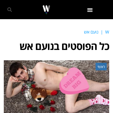
גאווה 2024
W
|
נועם אש
כל הפוסטים ב
נועם אש
ראשי