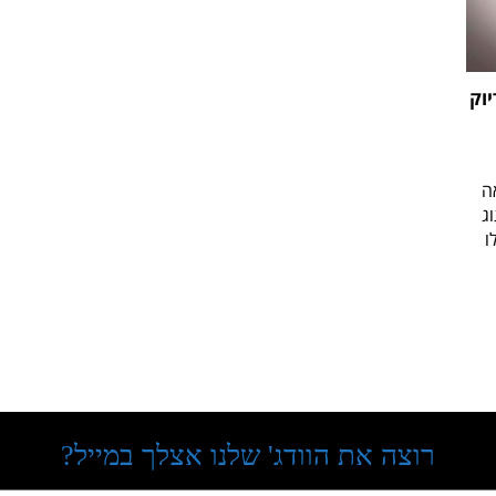
וק
ה
ג
ו