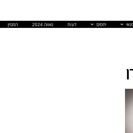
נאי
יחסים
דעות
גאווה 2024
המגזין
ן