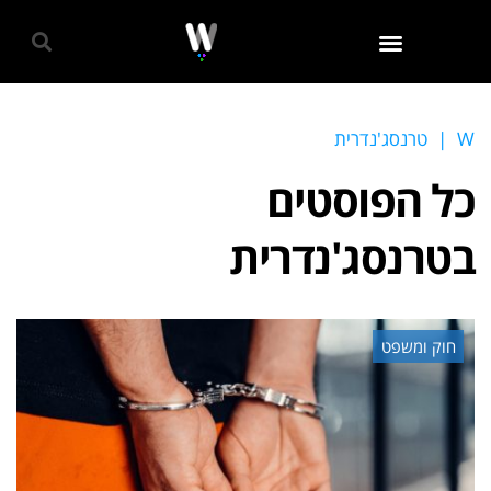
גאווה 2024
W
|
טרנסג'נדרית
כל הפוסטים
ב
טרנסג'נדרית
חוק ומשפט