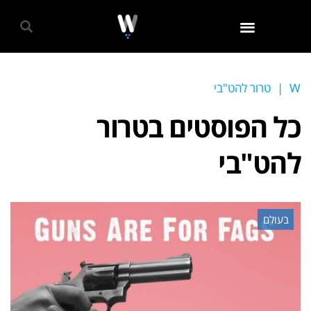
גאווה 2024
W
|
טרור להט"בי
כל הפוסטים ב
טרור
להט"בי
בעולם