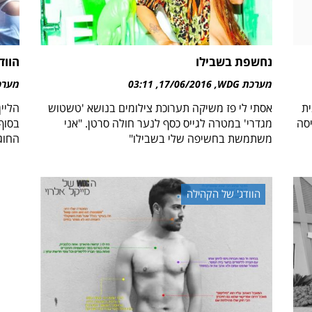
נחשפת בשבילו
הווד
מערכת WDG
17/06/2016
03:11
מערכת 
ית
אסתי לי פז משיקה תערוכת צילומים בנושא 'טשטוש
הליין
סה
מגדרי' במטרה לגייס כסף לנער חולה סרטן. "אני
בסוף
משתמשת בחשיפה שלי בשבילו"
החוג
הוודג' של הקהילה