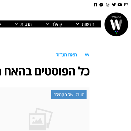
חדשות
קהילה
תרבות
פ
W
|
האח הגדול
כל הפוסטים ב
האח ה
הוודג' של הקהילה