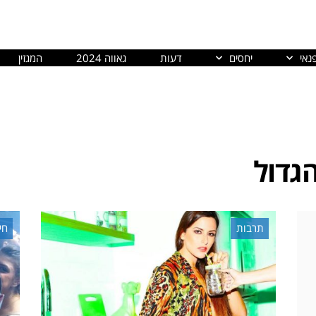
נאי
יחסים
דעות
גאווה 2024
המגזין
גדול
תרבות
חי