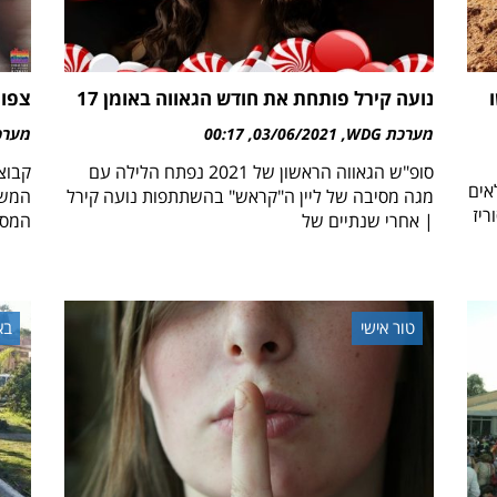
נועה קירל פותחת את חודש הגאווה באומן 17
צפו 
מערכת WDG
03/06/2021
00:17
מערכת 
סופ"ש הגאווה הראשון של 2021 נפתח הלילה עם
קבוצ
אים
מגה מסיבה של ליין ה"קראש" בהשתתפות נועה קירל
המשל
ריז
| אחרי שנתיים של
המסר
טור אישי
בא