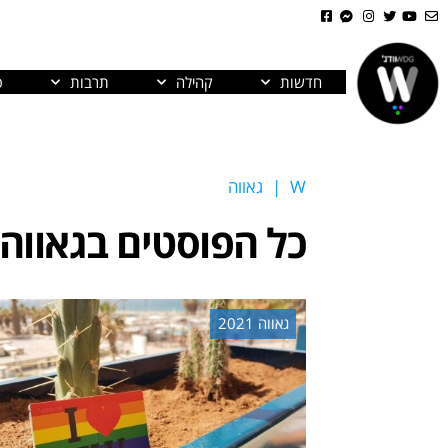
חדשות
קהילה
תרבות
פ
W
|
גאווה
כל הפוסטים ב
גאווה
גאווה 2021