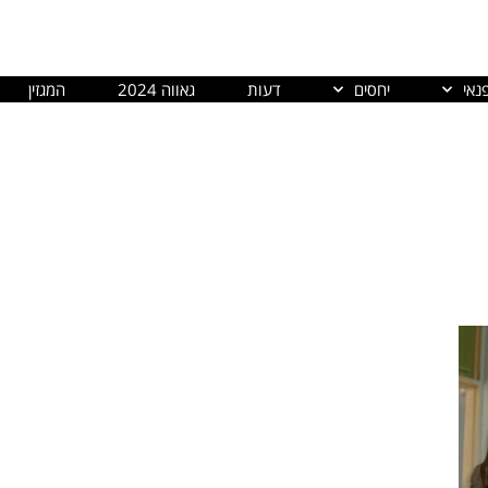
נאי
יחסים
דעות
גאווה 2024
המגזין