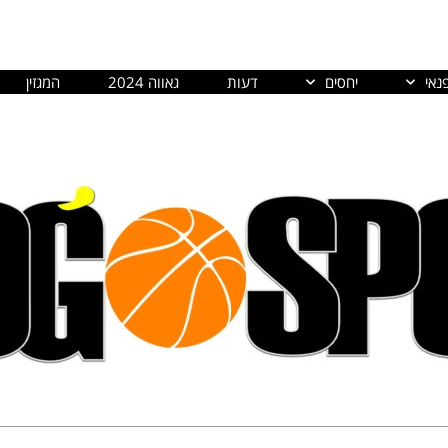
נאי
יחסים
דעות
גאווה 2024
המגזין