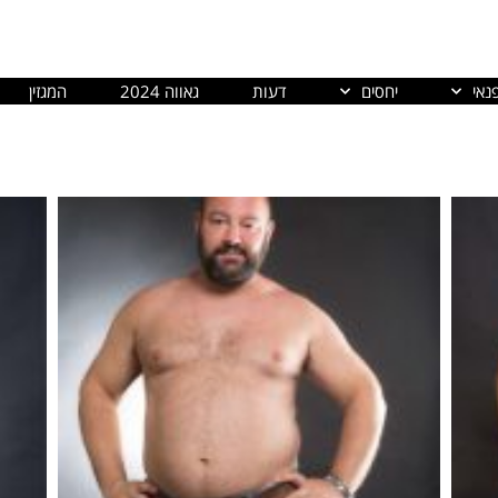
נאי
יחסים
דעות
גאווה 2024
המגזין