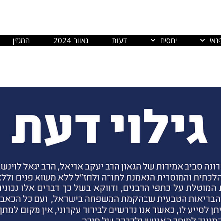
נאי
יחסים
דעות
גאווה 2024
המגזין