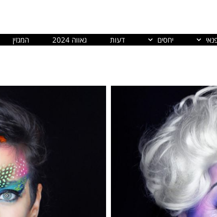
נאי
יחסים
דעות
גאווה 2024
המגזין