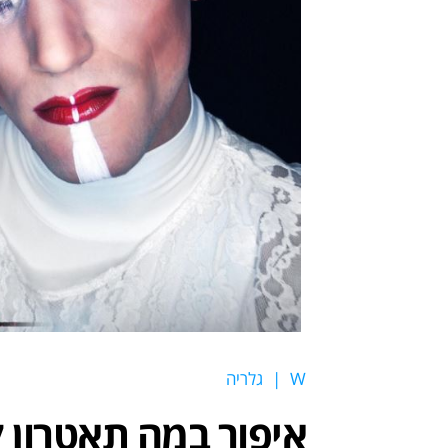
W
|
גלריה
איפור במה תאטרון 