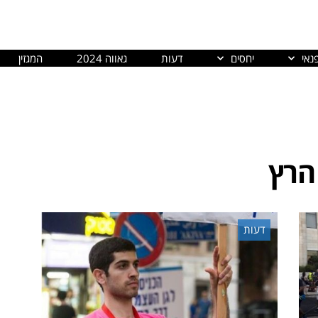
נאי
יחסים
דעות
גאווה 2024
המגזין
 הרץ
דעות