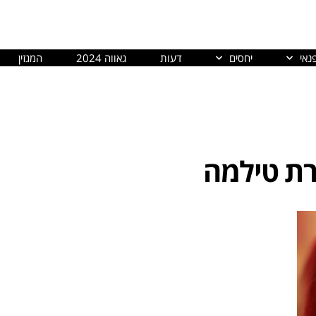
נאי
יחסים
דעות
גאווה 2024
המגזין
ת טילמה