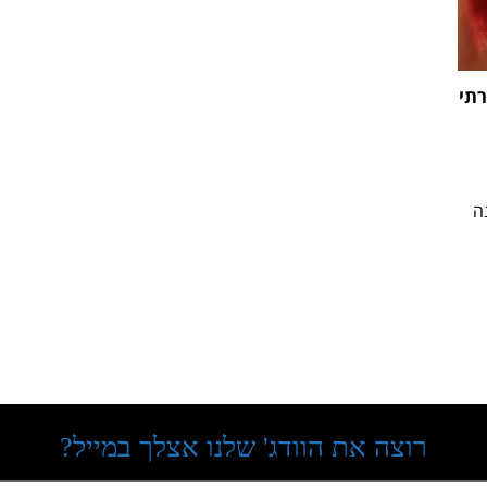
רתי
דש כאישה. 50 שנה