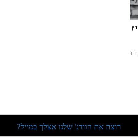
לפסק דין
ל ד"ר