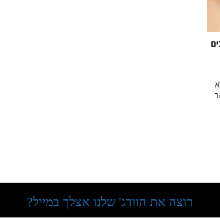
ים
א
ב