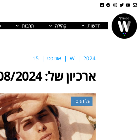
חדשות
קהילה
תרבות
פ
2024
|
W
|
אוגוסט
|
15
ארכיון של:
08/2024
על המסך