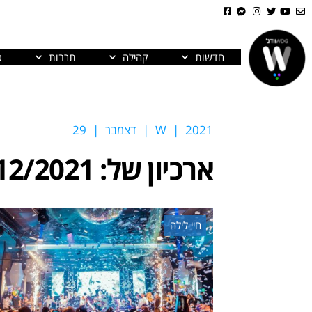
חדשות
קהילה
תרבות
פ
2021
|
W
|
דצמבר
|
29
ארכיון של:
12/2021
חיי לילה