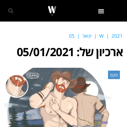
גאווה 2024
2021
|
W
|
ינואר
|
05
ארכיון של:
05/01/2021
סקס