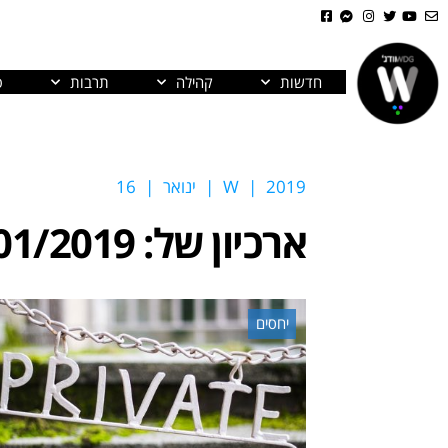
חדשות
קהילה
תרבות
פ
2019
|
W
|
ינואר
|
16
ארכיון של:
01/2019
יחסים