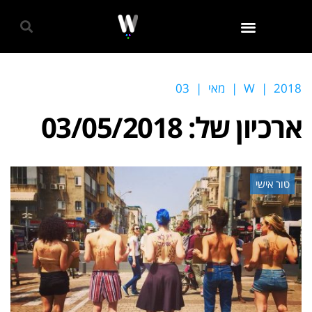
גאווה 2024
2018
|
W
|
מאי
|
03
ארכיון של:
03/05/2018
טור אישי