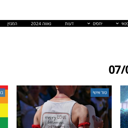
נאי
יחסים
דעות
גאווה 2024
המגזין
07/
טור אישי
בר