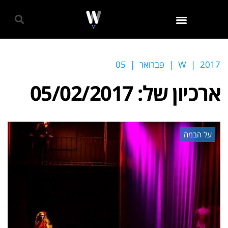
גאווה 2024
2017
|
W
|
פברואר
|
05
ארכיון של:
05/02/2017
על הבמה