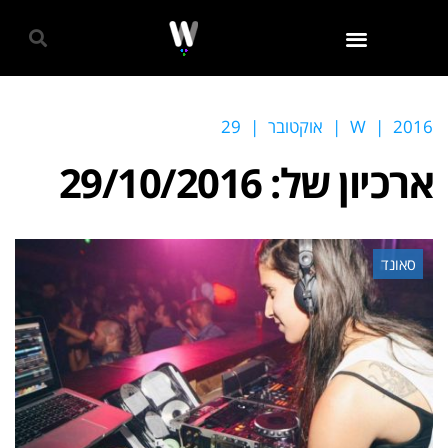
גאווה 2024
2016
|
W
|
אוקטובר
|
29
ארכיון של:
29/10/2016
סאונד