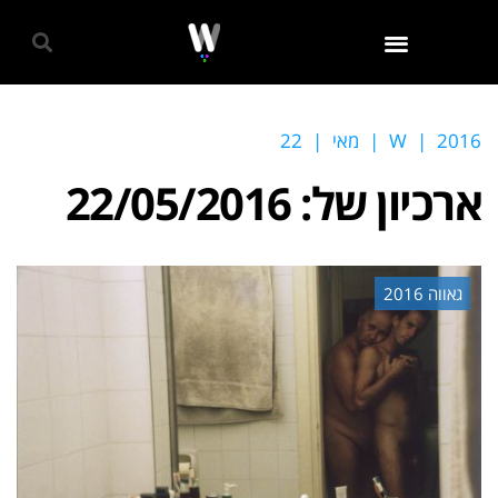
גאווה 2024
2016
|
W
|
מאי
|
22
ארכיון של:
22/05/2016
גאווה 2016