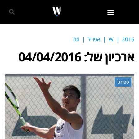
גאווה 2024
2016
|
W
|
אפריל
|
04
ארכיון של:
04/04/2016
ספורט