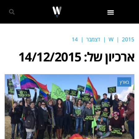
גאווה 2024
2015
|
W
|
דצמבר
|
14
ארכיון של:
14/12/2015
בארץ