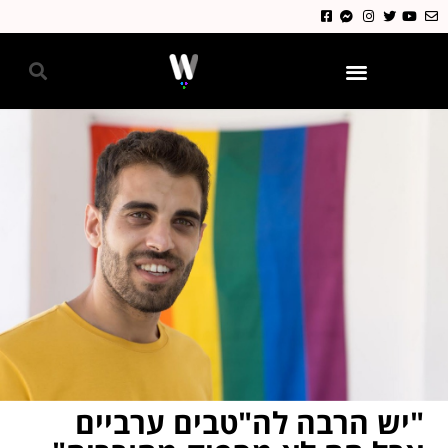
גאווה 2024
"יש הרבה לה"טבים ערביים